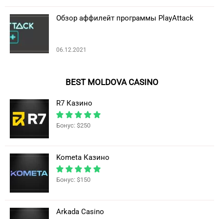
Обзор аффилейт программы PlayAttack
06.12.2021
BEST MOLDOVA CASINO
R7 Казино
Бонус: $250
Kometa Казино
Бонус: $150
Arkada Casino