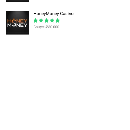
HoneyMoney Casino
Бонус: ₽30 000