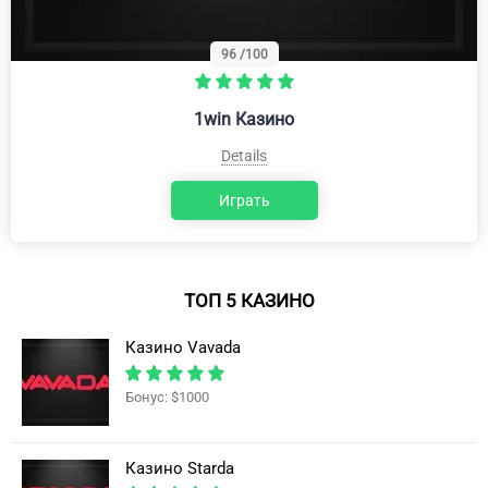
96
/100
1win Казино
Details
Играть
ТОП 5 КАЗИНО
Казино Vavada
Бонус: $1000
Казино Starda