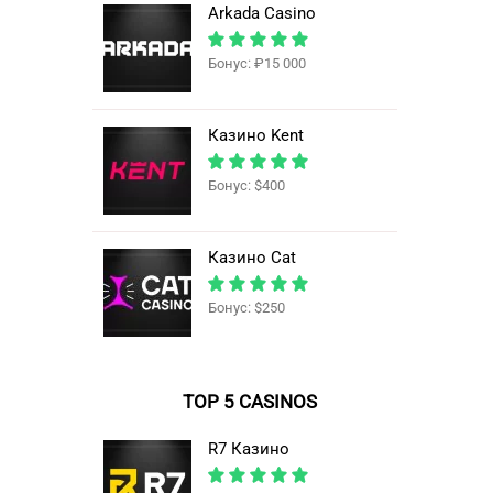
Arkada Casino
Бонус: ₽15 000
Казино Kent
Бонус: $400
Казино Cat
Бонус: $250
TOP 5 CASINOS
R7 Казино