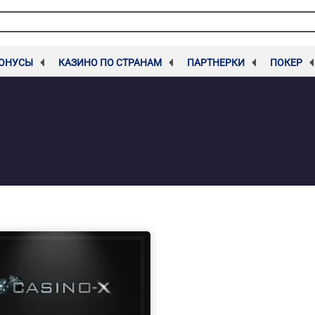
ОНУСЫ
КАЗИНО ПО СТРАНАМ
ПАРТНЕРКИ
ПОКЕР