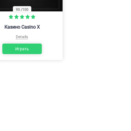
90
/100
Казино Casino X
Details
Играть