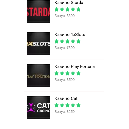
Казино Starda
Бонус: $300
Казино 1xSlots
Бонус: €300
Казино Play Fortuna
Бонус: $500
Казино Cat
Бонус: $250