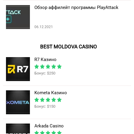
Обзор аффилейт программы PlayAttack
06.12.2021
BEST MOLDOVA CASINO
R7 Казино
Бонус: $250
Kometa Казино
Бонус: $150
Arkada Casino