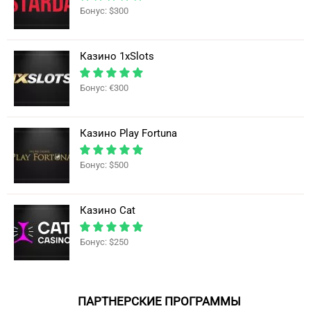
Бонус: $300
Казино 1xSlots
Бонус: €300
Казино Play Fortuna
Бонус: $500
Казино Cat
Бонус: $250
ПАРТНЕРСКИЕ ПРОГРАММЫ