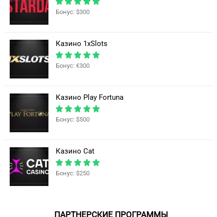
Бонус: $300
Казино 1xSlots
Бонус: €300
Казино Play Fortuna
Бонус: $500
Казино Cat
Бонус: $250
ПАРТНЕРСКИЕ ПРОГРАММЫ