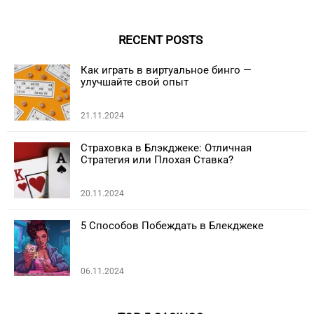
RECENT POSTS
Как играть в виртуальное бинго —
улучшайте свой опыт
21.11.2024
Страховка в Блэкджеке: Отличная
Стратегия или Плохая Ставка?
20.11.2024
5 Способов Побеждать в Блекджеке
06.11.2024