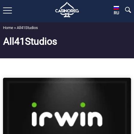
RU
Home
»
All41Studios
All41Studios