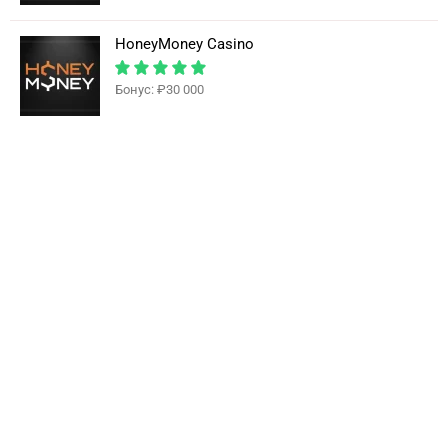
HoneyMoney Casino
Бонус: ₽30 000