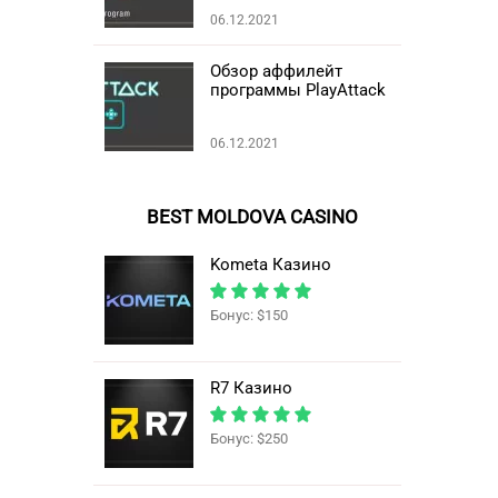
06.12.2021
Обзор аффилейт
программы PlayAttack
06.12.2021
BEST MOLDOVA CASINO
Kometa Казино
Бонус: $150
R7 Казино
Бонус: $250