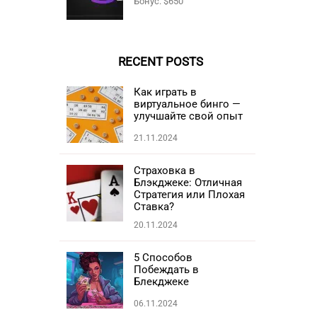
Бонус: $650
RECENT POSTS
Как играть в
виртуальное бинго —
улучшайте свой опыт
21.11.2024
Страховка в
Блэкджеке: Отличная
Стратегия или Плохая
Ставка?
20.11.2024
5 Способов
Побеждать в
Блекджеке
06.11.2024