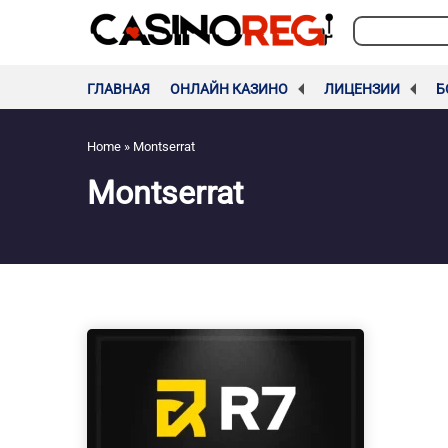
ГЛАВНАЯ
ОНЛАЙН КАЗИНО
ЛИЦЕНЗИИ
Б
Home
»
Montserrat
Montserrat