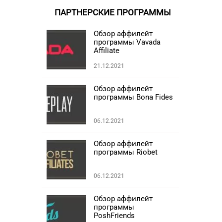
ПАРТНЕРСКИЕ ПРОГРАММЫ
Обзор аффилейт
программы Vavada
Affiliate
21.12.2021
Обзор аффилейт
программы Bona Fides
06.12.2021
Обзор аффилейт
программы Riobet
06.12.2021
Обзор аффилейт
программы
PoshFriends