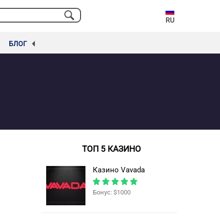
RU
БЛОГ
ТОП 5 КАЗИНО
Казино Vavada
Бонус: $1000