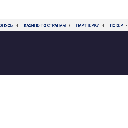
ОНУСЫ
КАЗИНО ПО СТРАНАМ
ПАРТНЕРКИ
ПОКЕР