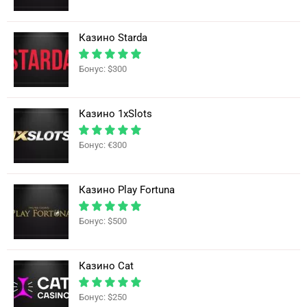
Казино Starda
Бонус: $300
Казино 1xSlots
Бонус: €300
Казино Play Fortuna
Бонус: $500
Казино Cat
Бонус: $250