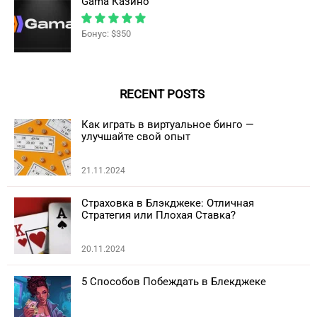
Gama Казино
Бонус: $350
RECENT POSTS
Как играть в виртуальное бинго —
улучшайте свой опыт
21.11.2024
Страховка в Блэкджеке: Отличная
Стратегия или Плохая Ставка?
20.11.2024
5 Способов Побеждать в Блекджеке