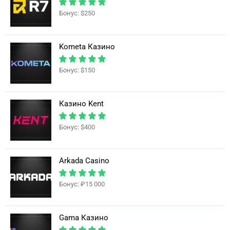
Бонус: $250
Kometa Казино
Бонус: $150
Казино Kent
Бонус: $400
Arkada Casino
Бонус: ₽15 000
Gama Казино