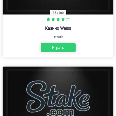
85
/100
Казино Weiss
Details
Играть