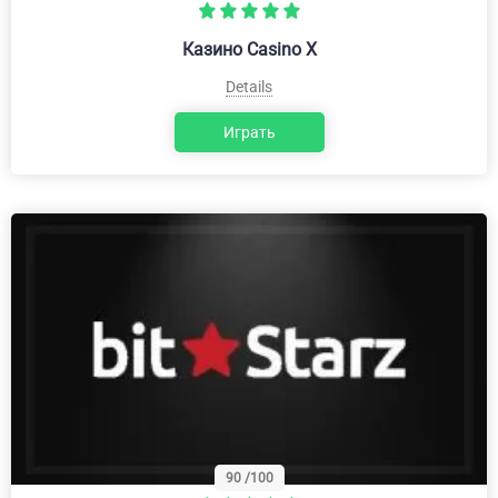
Казино Casino X
Details
Играть
90
/100