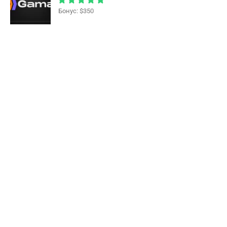
Бонус: $350