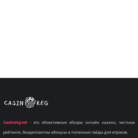
Casinoreg.net
- это объективные обзоры онлайн казино, честные
рейтинги, бездепозитны ебонусы и полезные гайды для игроков.