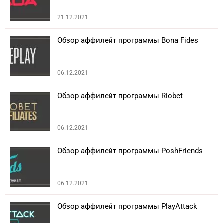
21.12.2021
Обзор аффилейт программы Bona Fides
06.12.2021
Обзор аффилейт программы Riobet
06.12.2021
Обзор аффилейт программы PoshFriends
06.12.2021
Обзор аффилейт программы PlayAttack