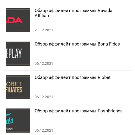
Обзор аффилейт программы Vavada
Affiliate
21.12.2021
Обзор аффилейт программы Bona Fides
06.12.2021
Обзор аффилейт программы Riobet
06.12.2021
Обзор аффилейт программы PoshFriends
06.12.2021