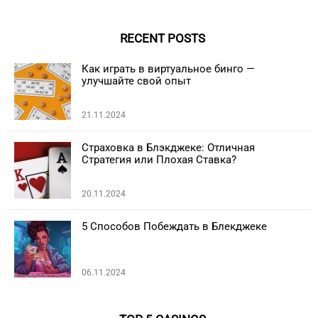
RECENT POSTS
Как играть в виртуальное бинго —
улучшайте свой опыт
21.11.2024
Страховка в Блэкджеке: Отличная
Стратегия или Плохая Ставка?
20.11.2024
5 Способов Побеждать в Блекджеке
06.11.2024