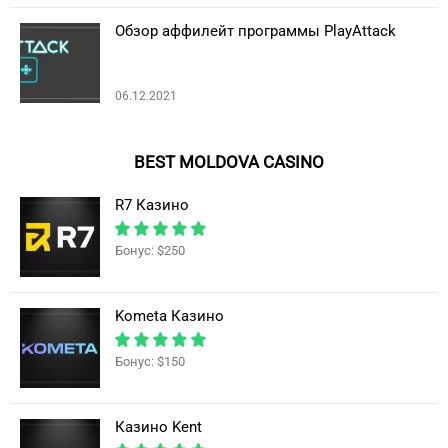
Обзор аффилейт программы PlayAttack
06.12.2021
BEST MOLDOVA CASINO
R7 Казино
Бонус: $250
Kometa Казино
Бонус: $150
Казино Kent