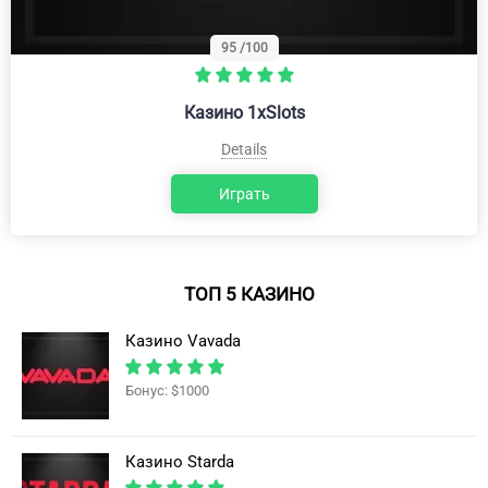
95
/100
Казино 1xSlots
Details
Играть
ТОП 5 КАЗИНО
Казино Vavada
Бонус: $1000
Казино Starda