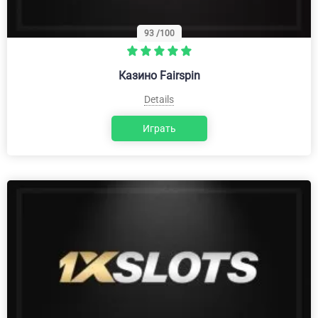
93
/100
Казино Fairspin
Details
Играть