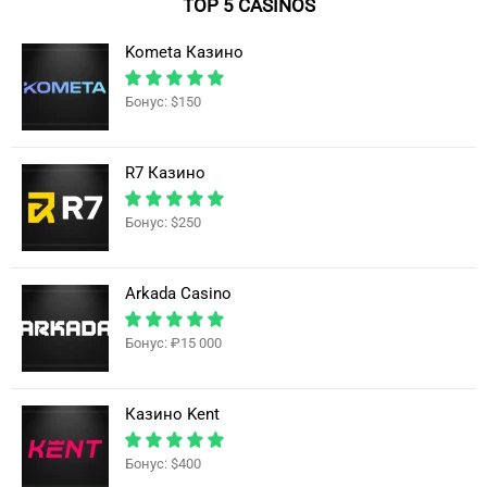
TOP 5 CASINOS
Kometa Казино
Бонус: $150
R7 Казино
Бонус: $250
Arkada Casino
Бонус: ₽15 000
Казино Kent
Бонус: $400