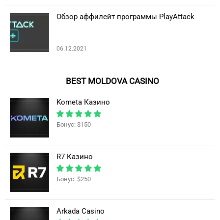
Обзор аффилейт программы PlayAttack
06.12.2021
BEST MOLDOVA CASINO
Kometa Казино
Бонус: $150
R7 Казино
Бонус: $250
Arkada Casino