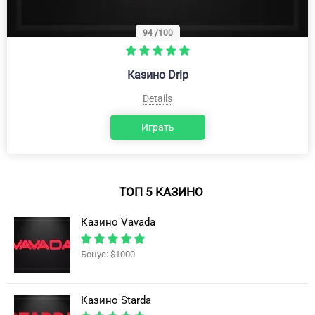
94
/100
Казино Drip
Details
Играть
ТОП 5 КАЗИНО
Казино Vavada
Бонус: $1000
Казино Starda