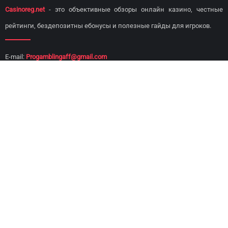
Casinoreg.net
- это объективные обзоры онлайн казино, честные
рейтинги, бездепозитны ебонусы и полезные гайды для игроков.
E-mail:
Progamblingaff@gmail.com
Топ Онлайн Казино
Казино по странам
R7 Казино
Казино для России
1xSlots Казино
Казино для Казахстана
PlayFortuna Казино
Казино Для Украины
Vavada Казино
Казино для Беларуси
Riobet Казино
Казино Для Армении
Бездепозитные бонусы
Sitemap