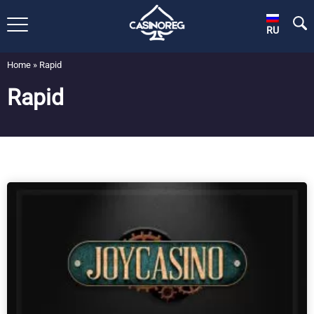
RU
Home
»
Rapid
Rapid