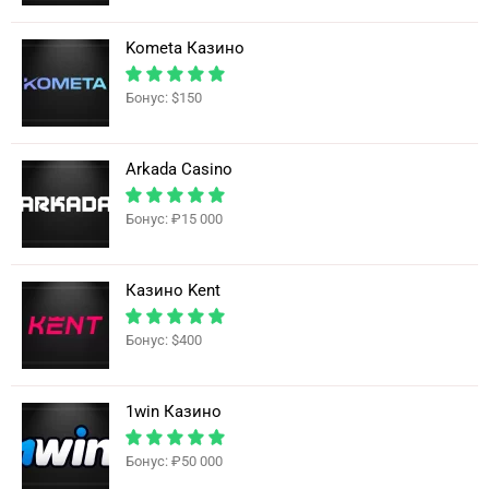
Kometa Казино
Бонус: $150
Arkada Casino
Бонус: ₽15 000
Казино Kent
Бонус: $400
1win Казино
Бонус: ₽50 000