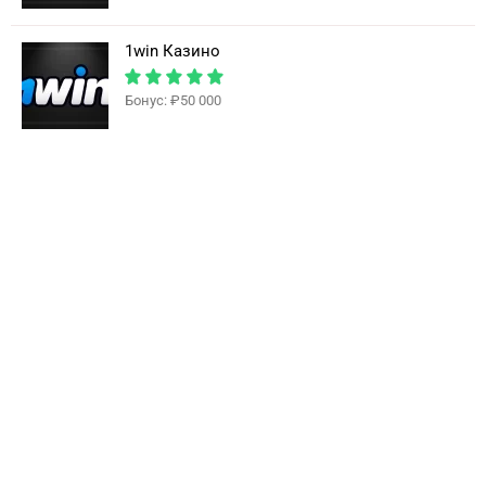
1win Казино
Бонус: ₽50 000