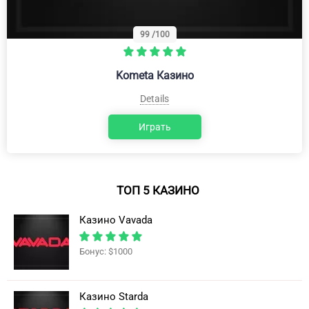
99
/100
Kometa Казино
Details
Играть
ТОП 5 КАЗИНО
Казино Vavada
Бонус: $1000
Казино Starda