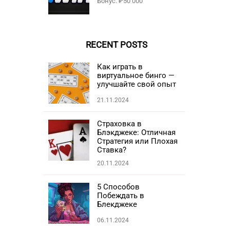
Бонус: ₽50 000
RECENT POSTS
Как играть в
виртуальное бинго —
улучшайте свой опыт
21.11.2024
Страховка в
Блэкджеке: Отличная
Стратегия или Плохая
Ставка?
20.11.2024
5 Способов
Побеждать в
Блекджеке
06.11.2024