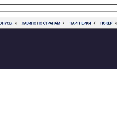
ОНУСЫ
КАЗИНО ПО СТРАНАМ
ПАРТНЕРКИ
ПОКЕР