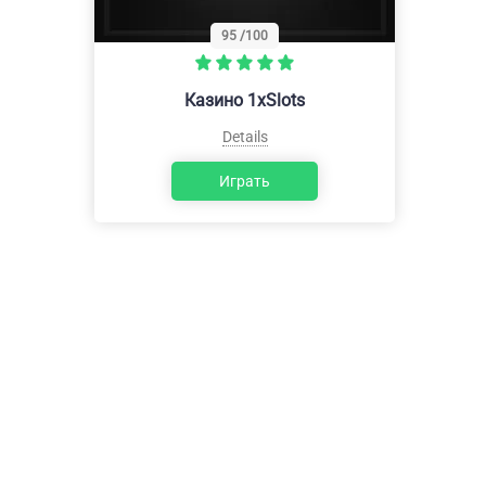
95
/100
Казино 1xSlots
Details
Играть