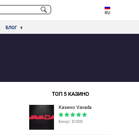
RU
БЛОГ
ТОП 5 КАЗИНО
Казино Vavada
Бонус: $1000