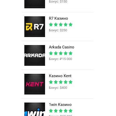
Бонус: $150
R7 Казино
Бонус: $250
Arkada Casino
Бонус: ₽15 000
Казино Kent
Бонус: $400
1win Казино