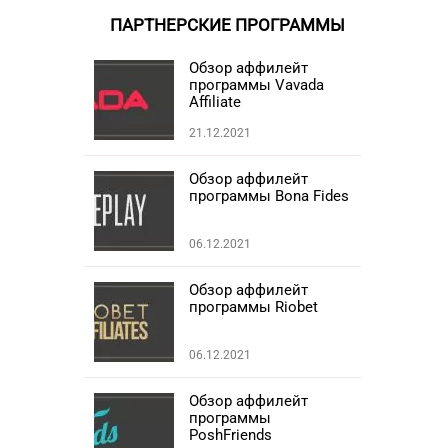
ПАРТНЕРСКИЕ ПРОГРАММЫ
Обзор аффилейт
программы Vavada
Affiliate
21.12.2021
Обзор аффилейт
программы Bona Fides
06.12.2021
Обзор аффилейт
программы Riobet
06.12.2021
Обзор аффилейт
программы
PoshFriends