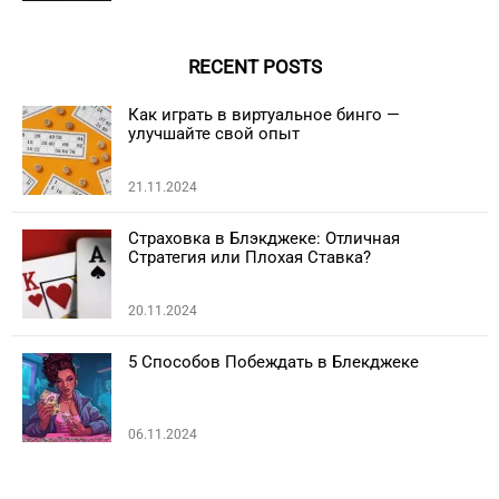
RECENT POSTS
Как играть в виртуальное бинго —
улучшайте свой опыт
21.11.2024
Страховка в Блэкджеке: Отличная
Стратегия или Плохая Ставка?
20.11.2024
5 Способов Побеждать в Блекджеке
06.11.2024