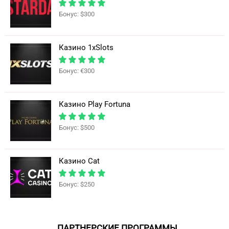
Бонус: $300
Казино 1xSlots
Бонус: €300
Казино Play Fortuna
Бонус: $500
Казино Cat
Бонус: $250
ПАРТНЕРСКИЕ ПРОГРАММЫ