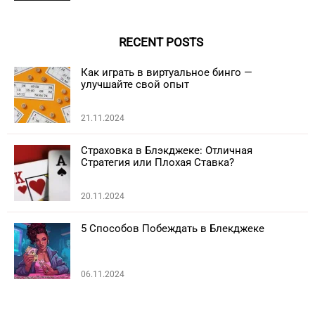
RECENT POSTS
Как играть в виртуальное бинго —
улучшайте свой опыт
21.11.2024
Страховка в Блэкджеке: Отличная
Стратегия или Плохая Ставка?
20.11.2024
5 Способов Побеждать в Блекджеке
06.11.2024