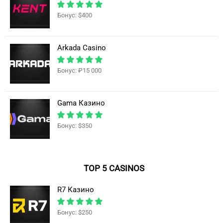
Бонус: $400
Arkada Casino
Бонус: ₽15 000
Gama Казино
Бонус: $350
TOP 5 CASINOS
R7 Казино
Бонус: $250