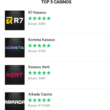
TOP 5 CASINOS
R7 Казино
Бонус: $250
Kometa Казино
Бонус: $150
Казино Kent
Бонус: $400
Arkada Casino
Бонус: ₽15 000